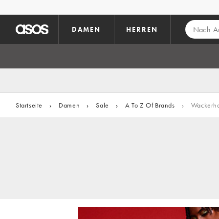
Zum Hauptinhalt überspringen
DAMEN
HERREN
Startseite
›
Damen
›
Sale
›
A To Z Of Brands
›
Wackerh