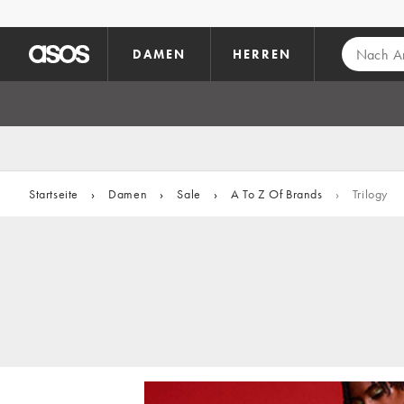
Zum Hauptinhalt überspringen
DAMEN
HERREN
Startseite
›
Damen
›
Sale
›
A To Z Of Brands
›
Trilogy