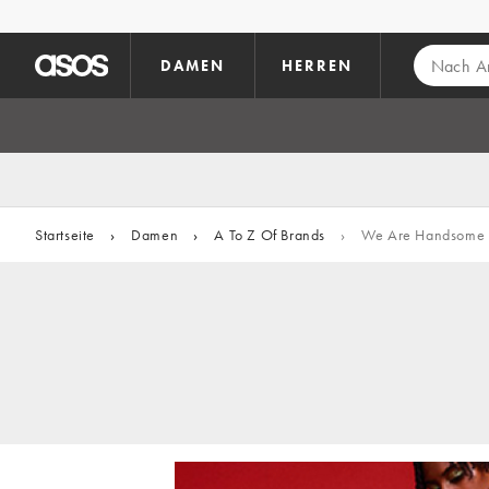
Zum Hauptinhalt überspringen
DAMEN
HERREN
Startseite
›
Damen
›
A To Z Of Brands
›
We Are Handsome