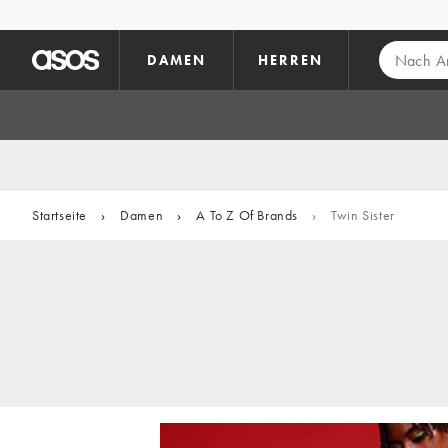
Zum Hauptinhalt überspringen
DAMEN
HERREN
Startseite
›
Damen
›
A To Z Of Brands
›
Twin Sister