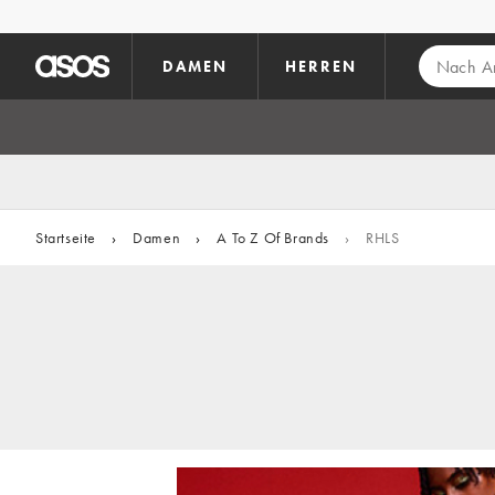
Zum Hauptinhalt überspringen
DAMEN
HERREN
Startseite
›
Damen
›
A To Z Of Brands
›
RHLS