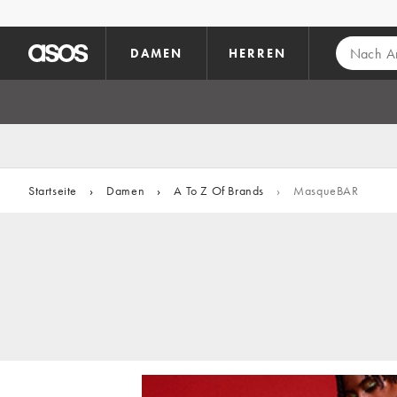
Zum Hauptinhalt überspringen
DAMEN
HERREN
Startseite
›
Damen
›
A To Z Of Brands
›
MasqueBAR