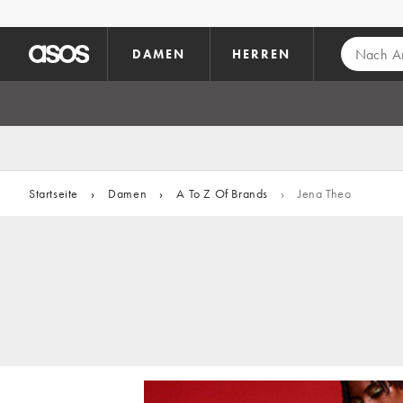
Zum Hauptinhalt überspringen
DAMEN
HERREN
Startseite
›
Damen
›
A To Z Of Brands
›
Jena Theo