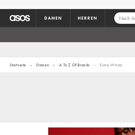
Zum Hauptinhalt überspringen
DAMEN
HERREN
Startseite
›
Damen
›
A To Z Of Brands
›
Esme Winter