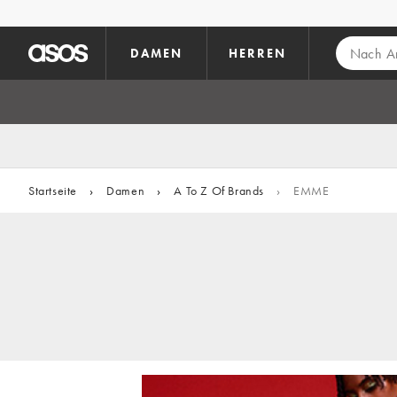
Zum Hauptinhalt überspringen
DAMEN
HERREN
Startseite
›
Damen
›
A To Z Of Brands
›
EMME