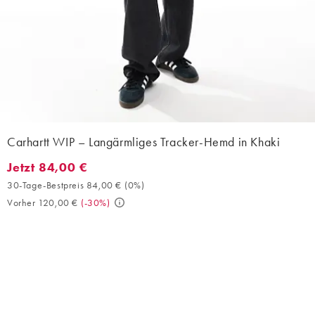
Carhartt WIP – Langärmliges Tracker-Hemd in Khaki
Jetzt 84,00 €
Jetzt 84,00 €. 30-Tage-Bestpreis 84,00 € (0%). Vorher 120,00 €
30-Tage-Bestpreis 84,00 €
(
0%
)
Vorher 120,00 €
(
-30%
)