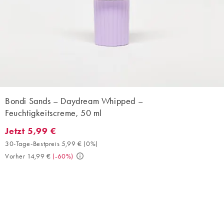
Bondi Sands – Daydream Whipped –
Feuchtigkeitscreme, 50 ml
Jetzt 5,99 €
Jetzt 5,99 €. 30-Tage-Bestpreis 5,99 € (0%). Vorher 14,99 €. (-
30-Tage-Bestpreis 5,99 €
(
0%
)
Vorher 14,99 €
(
-60%
)