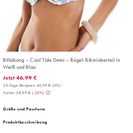
Billabong – Cool Tide Demi – Bügel-Bikinioberteil in
Weiß und Blau
Jetzt 46,99 €
Jetzt 46,99 €. 30-Tage-Bestpreis 46,99 € (0%). Vorher 58,99 €.
30-Tage-Bestpreis 46,99 €
(
0%
)
Vorher 58,99 €
(
-20%
)
Größe und Passform
Produktbeschreibung