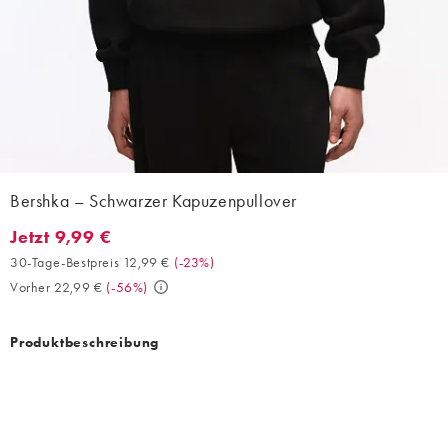
Bershka – Schwarzer Kapuzenpullover
Jetzt 9,99 €
Jetzt 9,99 €. 30-Tage-Bestpreis 12,99 € (-23%). Vorher 22,99 €.
30-Tage-Bestpreis 12,99 €
(
-23%
)
Vorher 22,99 €
(
-56%
)
Produktbeschreibung