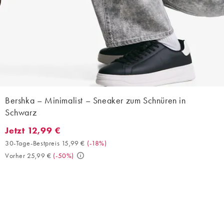
Bershka – Minimalist – Sneaker zum Schnüren in
Schwarz
Jetzt 12,99 €
Jetzt 12,99 €. 30-Tage-Bestpreis 15,99 € (-18%). Vorher 25,99 €
30-Tage-Bestpreis 15,99 €
(
-18%
)
Vorher 25,99 €
(
-50%
)