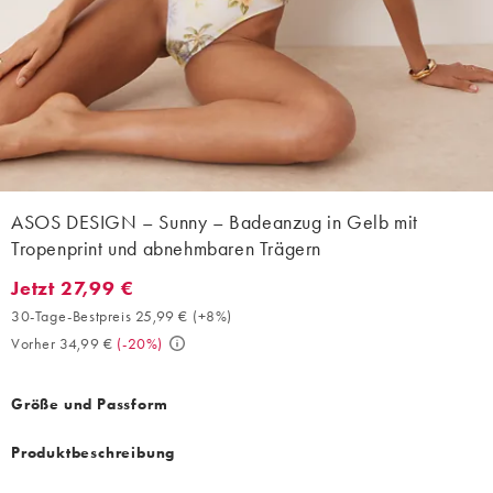
ASOS DESIGN – Sunny – Badeanzug in Gelb mit
Tropenprint und abnehmbaren Trägern
Jetzt 27,99 €
Jetzt 27,99 €. 30-Tage-Bestpreis 25,99 € (+8%). Vorher 34,99 €.
30-Tage-Bestpreis 25,99 €
(
+8%
)
Vorher 34,99 €
(
-20%
)
Größe und Passform
Produktbeschreibung