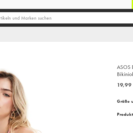
ASOS D
Bikinio
19,99
19,99 €
Größe 
Produk