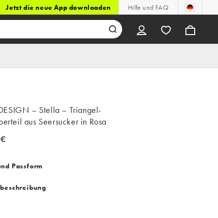
Jetzt die neue App downloaden
Hilfe und FAQ
ESIGN – Stella – Triangel-
berteil aus Seersucker in Rosa
 €
und Passform
tbeschreibung