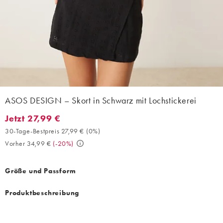
ASOS DESIGN – Skort in Schwarz mit Lochstickerei
Jetzt 27,99 €
Jetzt 27,99 €. 30-Tage-Bestpreis 27,99 € (0%). Vorher 34,99 €. 
30-Tage-Bestpreis 27,99 €
(
0%
)
Vorher 34,99 €
(
-20%
)
Größe und Passform
Produktbeschreibung