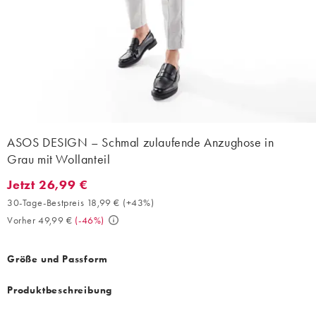
ASOS DESIGN – Schmal zulaufende Anzughose in
Grau mit Wollanteil
Jetzt 26,99 €
Jetzt 26,99 €. 30-Tage-Bestpreis 18,99 € (+43%). Vorher 49,99 
30-Tage-Bestpreis 18,99 €
(
+43%
)
Vorher 49,99 €
(
-46%
)
Größe und Passform
Produktbeschreibung