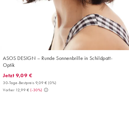
ASOS DESIGN – Runde Sonnenbrille in Schildpatt-
Optik
Jetzt 9,09 €
Jetzt 9,09 €. 30-Tage-Bestpreis 9,09 € (0%). Vorher 12,99 €. (-
30-Tage-Bestpreis 9,09 €
(
0%
)
Vorher 12,99 €
(
-30%
)