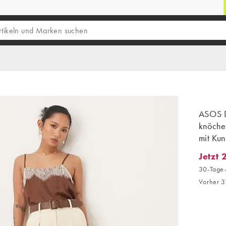
ASOS D
knöche
mit Kun
Jetzt 
Jetzt 2
30-Tage-
Vorher 3