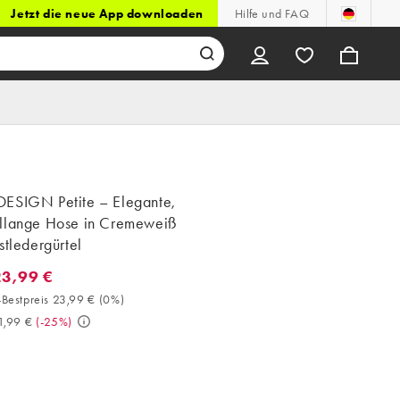
Jetzt die neue App downloaden
Hilfe und FAQ
ESIGN Petite – Elegante,
llange Hose in Cremeweiß
stledergürtel
23,99 €
3,99 €. 30-Tage-Bestpreis 23,99 € (0%). Vorher 31,99 €. (-25%)
Bestpreis 23,99 €
(
0%
)
1,99 €
(
-25%
)