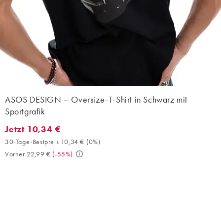
ASOS DESIGN – Oversize-T-Shirt in Schwarz mit
Sportgrafik
Jetzt 10,34 €
Jetzt 10,34 €. 30-Tage-Bestpreis 10,34 € (0%). Vorher 22,99 €. 
30-Tage-Bestpreis 10,34 €
(
0%
)
Vorher 22,99 €
(
-55%
)