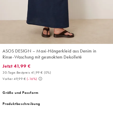
ASOS DESIGN – Maxi-Hängerkleid aus Denim in
Rinse-Waschung mit gesmoktem Dekolleté
Jetzt 41,99 €
Jetzt 41,99 €. 30-Tage-Bestpreis 41,99 € (0%). Vorher 49,99 €. (
30-Tage-Bestpreis 41,99 €
(
0%
)
Vorher 49,99 €
(
-16%
)
Größe und Passform
Produktbeschreibung