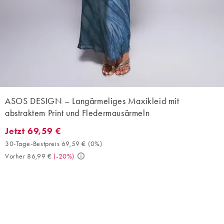
ASOS DESIGN – Langärmeliges Maxikleid mit
abstraktem Print und Fledermausärmeln
Jetzt 69,59 €
Jetzt 69,59 €. 30-Tage-Bestpreis 69,59 € (0%). Vorher 86,99 €.
30-Tage-Bestpreis 69,59 €
(
0%
)
Vorher 86,99 €
(
-20%
)