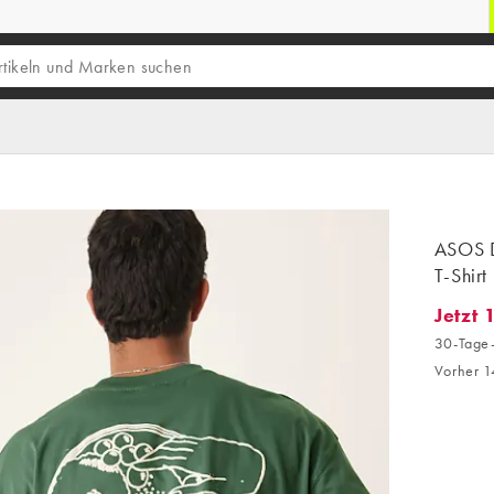
ASOS D
T-Shirt
Jetzt 
Jetzt 1
30-Tage-
Vorher 1