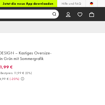
Jetzt die neue App downloaden
Hilfe und FAQ
ESIGN – Kastiges Oversize-
 in Grün mit Sommergrafik
11,99 €
1,99 €. 30-Tage-Bestpreis 11,99 € (0%). Vorher 14,99 €. (-20%)
Bestpreis 11,99 €
(
0%
)
4,99 €
(
-20%
)