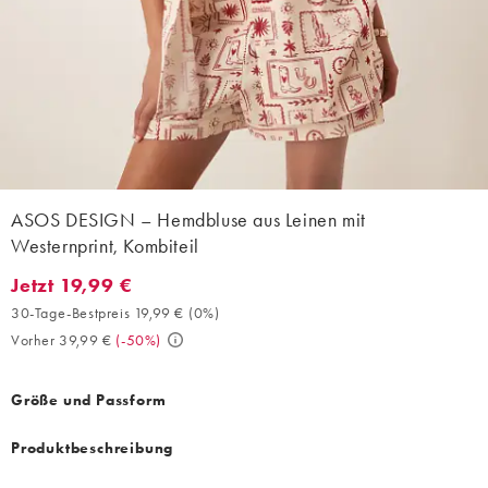
ASOS DESIGN – Hemdbluse aus Leinen mit
Westernprint, Kombiteil
Jetzt 19,99 €
Jetzt 19,99 €. 30-Tage-Bestpreis 19,99 € (0%). Vorher 39,99 €. 
30-Tage-Bestpreis 19,99 €
(
0%
)
Vorher 39,99 €
(
-50%
)
Größe und Passform
Produktbeschreibung