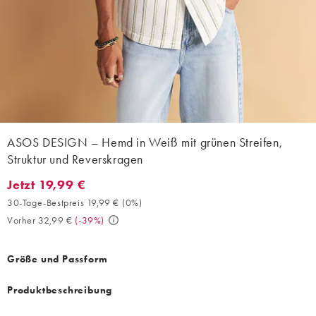
ASOS DESIGN – Hemd in Weiß mit grünen Streifen,
Struktur und Reverskragen
Jetzt 19,99 €
Jetzt 19,99 €. 30-Tage-Bestpreis 19,99 € (0%). Vorher 32,99 €. 
30-Tage-Bestpreis 19,99 €
(
0%
)
Vorher 32,99 €
(
-39%
)
Größe und Passform
Produktbeschreibung