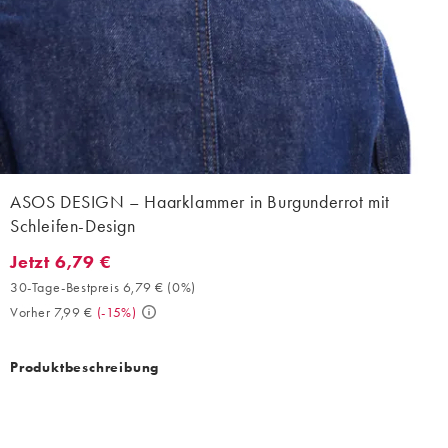
ASOS DESIGN – Haarklammer in Burgunderrot mit
Schleifen-Design
Jetzt 6,79 €
Jetzt 6,79 €. 30-Tage-Bestpreis 6,79 € (0%). Vorher 7,99 €. (-15
30-Tage-Bestpreis 6,79 €
(
0%
)
Vorher 7,99 €
(
-15%
)
Produktbeschreibung