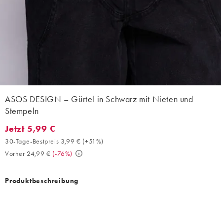
ASOS DESIGN – Gürtel in Schwarz mit Nieten und
Stempeln
Jetzt 5,99 €
Jetzt 5,99 €. 30-Tage-Bestpreis 3,99 € (+51%). Vorher 24,99 €. 
30-Tage-Bestpreis 3,99 €
(
+51%
)
Vorher 24,99 €
(
-76%
)
Produktbeschreibung