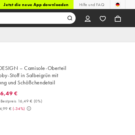
Jetzt die neue App downloaden
Hilfe und FAQ
ESIGN – Camisole-Oberteil
by-Stoff in Salbeigrün mit
ung und Schößchendetail
16,49 €
6,49 €. 30-Tage-Bestpreis 16,49 € (0%). Vorher 24,99 €. (-34%)
Bestpreis 16,49 €
(
0%
)
4,99 €
(
-34%
)