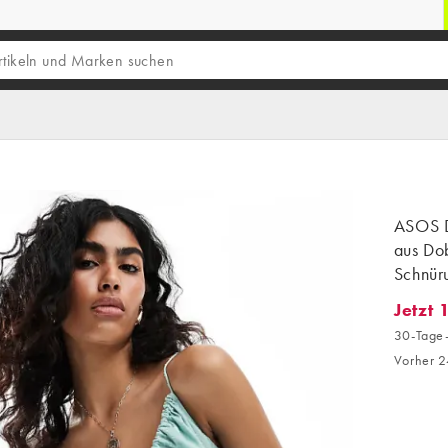
ASOS D
aus Dob
Schnür
Jetzt 
Jetzt 1
30-Tage-
Vorher 2