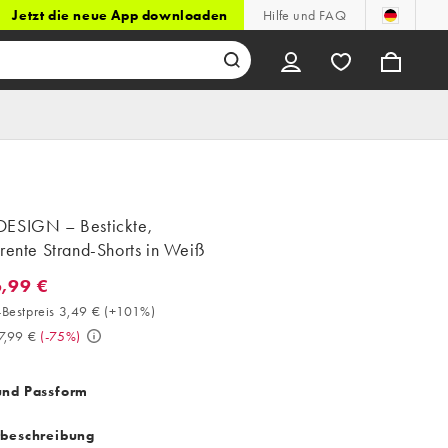
Jetzt die neue App downloaden
Hilfe und FAQ
ESIGN – Bestickte,
rente Strand-Shorts in Weiß
6,99 €
,99 €. 30-Tage-Bestpreis 3,49 € (+101%). Vorher 27,99 €. (-75%)
Bestpreis 3,49 €
(
+101%
)
7,99 €
(
-75%
)
und Passform
tbeschreibung