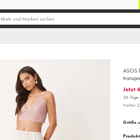
ASOS D
transpa
Jetzt 
Jetzt 6
30-Tage-
Vorher 2
Größe 
Produk