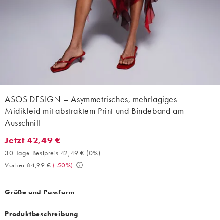
ASOS DESIGN – Asymmetrisches, mehrlagiges
Midikleid mit abstraktem Print und Bindeband am
Ausschnitt
Jetzt 42,49 €
Jetzt 42,49 €. 30-Tage-Bestpreis 42,49 € (0%). Vorher 84,99 €.
30-Tage-Bestpreis 42,49 €
(
0%
)
Vorher 84,99 €
(
-50%
)
Größe und Passform
Produktbeschreibung