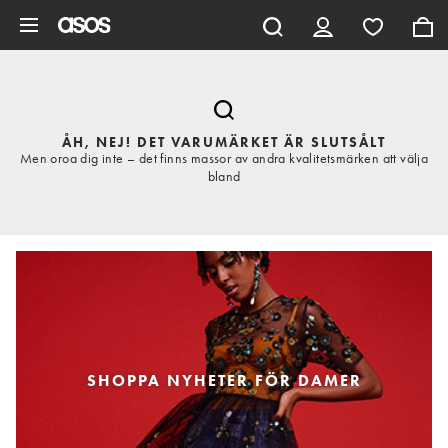
Hoppa till det huvudsakliga innehållet
ÅH, NEJ! DET VARUMÄRKET ÄR SLUTSÅLT
Men oroa dig inte – det finns massor av andra kvalitetsmärken att välja
bland
SHOPPA NYHETER FÖR DAMER