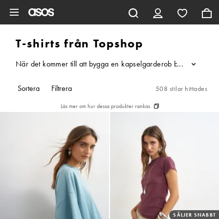
Hoppa till det huvudsakliga innehållet
T-shirts från Topshop
När det kommer till att bygga en kapselgarderob behöver du få ti
...
Sortera
Filtrera
508 stilar hittades
Läs mer om hur dessa produkter rankas
SÄLJER SNABBT