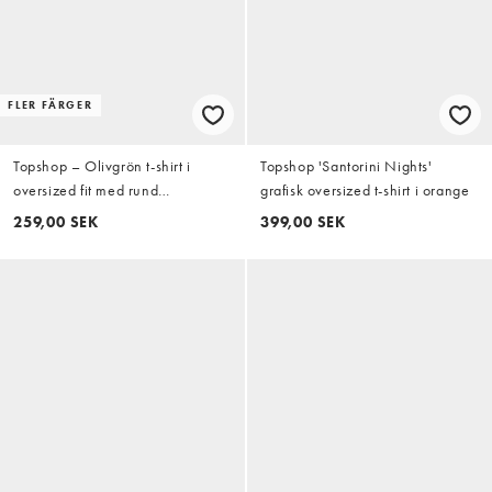
FLER FÄRGER
Topshop – Olivgrön t-shirt i
Topshop 'Santorini Nights'
oversized fit med rund
grafisk oversized t-shirt i orange
halsringning
259,00 SEK
399,00 SEK