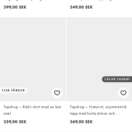
399,00 SEK
349,00 SEK
SÄLJER SNABBT
FLER FÄRGER
Topshop – Röd t-shirt med en bar
Topshop – Naturvit, asymmetrisk
axel
topp med korta ärmar och
knäppning
259,00 SEK
369,00 SEK