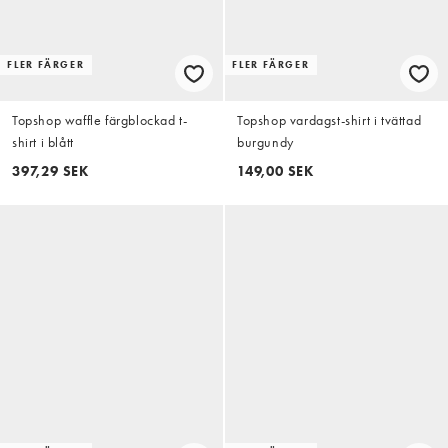
FLER FÄRGER
FLER FÄRGER
Topshop waffle färgblockad t-
Topshop vardagst-shirt i tvättad
shirt i blått
burgundy
397,29 SEK
149,00 SEK