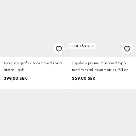
FLER FÄRGER
Topshop grafisk t-shirt med korta
Topshop premium ribbad topp
ärmar i gult
med rynkad asymmetrisk fåll och
långa ärmar i vitt
399,00 SEK
259,00 SEK