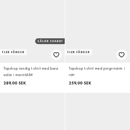
SÄLJER SNABBT
FLER FÄRGER
FLER FÄRGER
Topshop randig t-shirt med bara
Topshop t-shirt med pingvinärm i
axlar i marinblått
rött
289,00 SEK
259,00 SEK