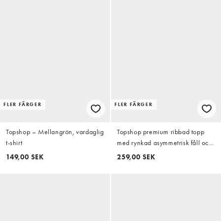
FLER FÄRGER
FLER FÄRGER
Topshop – Mellangrön, vardaglig
Topshop premium ribbad topp
t-shirt
med rynkad asymmetrisk fåll och
långa ärmar i chokladbrun
149,00 SEK
259,00 SEK