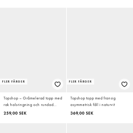
FLER FÄRGER
FLER FÄRGER
Topshop – Gråmelerad topp med
Topshop topp med fransig
rak halsringning och rundad
asymmetrisk fåll i naturvit
nederkant
259,00 SEK
369,00 SEK