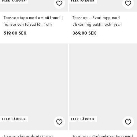
FLER FÄRGER
FLER FÄRGER
Topshop topp med omlott framtill,
Topshop – Svart topp med
fransar och tofsad fåll i oliv
utskärning baktill och rysch
519,00 SEK
369,00 SEK
FLER FÄRGER
FLER FÄRGER
Topshop boardshorts i ivory
Topshop – Gråmelerad topp med