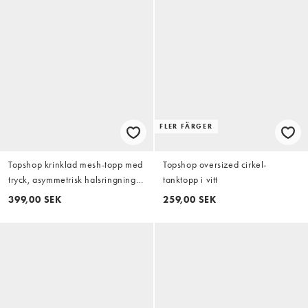
FLER FÄRGER
Topshop krinklad mesh-topp med
Topshop oversized cirkel-
tryck, asymmetrisk halsringning
tanktopp i vitt
och långa ärmar i svart
399,00 SEK
259,00 SEK