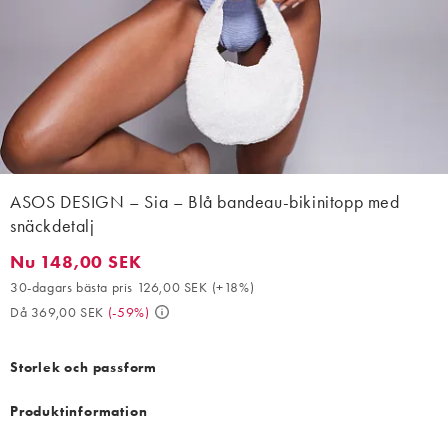
ASOS DESIGN – Sia – Blå bandeau-bikinitopp med
snäckdetalj
Nu 148,00 SEK
Nu 148,00 SEK. 30-dagars bästa pris 126,00 SEK (+18%). Då 36
30-dagars bästa pris 126,00 SEK
(
+18%
)
Då 369,00 SEK
(
-59%
)
Storlek och passform
Produktinformation