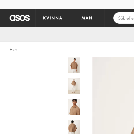
Hoppa till det huvudsakliga innehållet
KVINNA
MAN
Hem