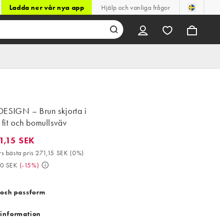
Ladda ner vår nya app
Hjälp och vanliga frågor
ESIGN – Brun skjorta i
 fit och bomullsväv
1,15 SEK
15 SEK. 30-dagars bästa pris 271,15 SEK (0%). Då 319,00 SEK. (-1
s bästa pris 271,15 SEK
(
0%
)
00 SEK
(
-15%
)
 och passform
information