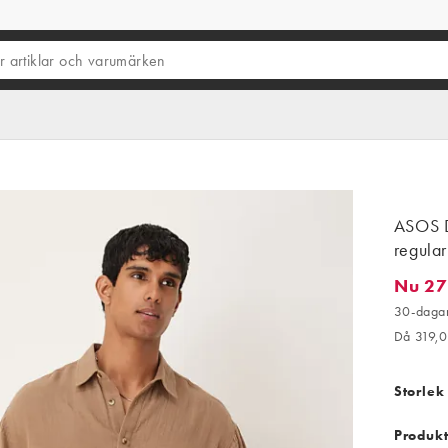
ASOS D
regular
Nu 27
Nu 271,
30-dagar
Då 319,
Storlek
Produkt