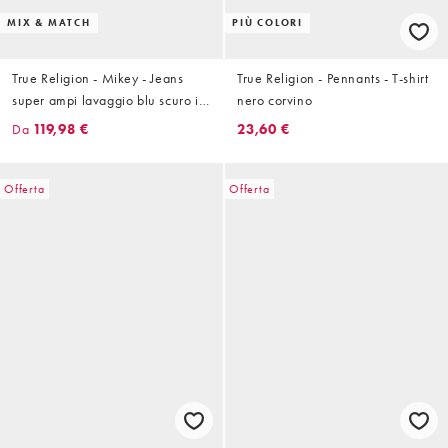
MIX & MATCH
PIÙ COLORI
True Religion - Mikey - Jeans
True Religion - Pennants - T-shirt
super ampi lavaggio blu scuro in
nero corvino
coordinato
Da
119,98 €
23,60 €
Offerta
Offerta