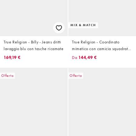
MIX & MATCH
True Religion - Billy - Jeans dritti
True Religion - Coordinato
lavaggio blu con tasche ricamate
mimetico con camicia squadrata
e pantaloncini
169,19 €
Da
144,49 €
Offerta
Offerta