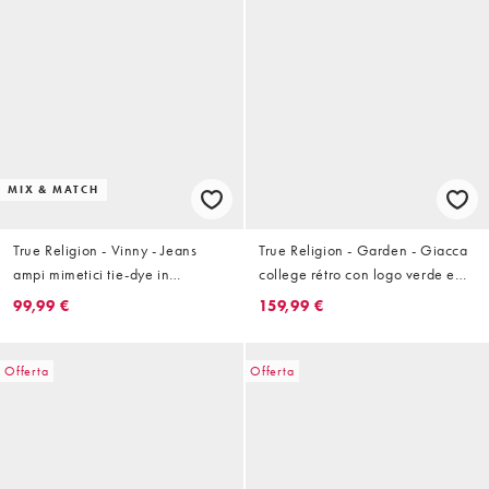
MIX & MATCH
True Religion - Vinny - Jeans
True Religion - Garden - Giacca
ampi mimetici tie-dye in
college rétro con logo verde e
coordinato
bianco inverno
99,99 €
159,99 €
Offerta
Offerta