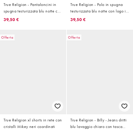
True Religion - Pantaloncini in
True Religion - Polo in spugna
spugna testurizzata blu notte con
testurizzata blu notte con logo in
logo in coordinato
coordinato
39,50 €
39,50 €
Offerta
Offerta
True Religion xl shorts in rete con
True Religion - Billy - Jeans dritti
cristalli Mikey neri coordinati
blu lavaggio chiaro con tasca
con patta in coordinato