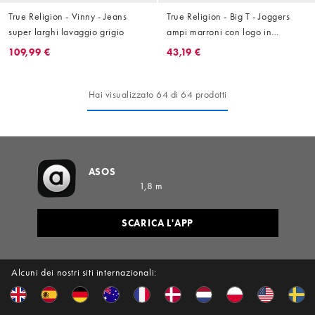
True Religion - Vinny - Jeans
True Religion - Big T - Joggers
super larghi lavaggio grigio
ampi marroni con logo in
coordinato
109,99 €
43,19 €
Hai visualizzato 64 di 64 prodotti
ASOS
1,8 m
SCARICA L'APP
Alcuni dei nostri siti internazionali: