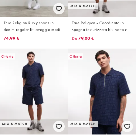
MIX & MATCH
True Religion Ricky shorts in
True Religion - Coordinato in
denim regular fit lavaggio medio
spugna testurizzata blu notte con
blu
polo e pantaloncini
74,99 €
Da
79,00 €
Offerta
Offerta
MIX & MATCH
MIX & MATCH