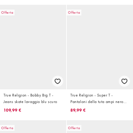
Offerta
Offerta
True Religion - Bobby Big T -
True Religion - Super T -
Jeans skate lavaggio blu scuro
Pantaloni della tuta ampi nero
corvino in coordinato
109,99 €
89,99 €
Offerta
Offerta