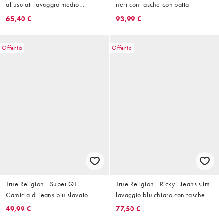
affusolati lavaggio medio
neri con tasche con patta
brillante
65,40 €
93,99 €
Offerta
Offerta
True Religion - Super QT -
True Religion - Ricky - Jeans slim
Camicia di jeans blu slavato
lavaggio blu chiaro con tasche
con patta
49,99 €
77,50 €