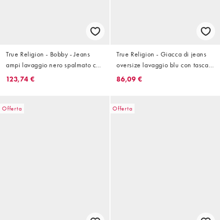
True Religion - Bobby - Jeans
True Religion - Giacca di jeans
ampi lavaggio nero spalmato con
oversize lavaggio blu con tasca
tasche con patta in coordinato
con patta in coordinato
123,74 €
86,09 €
Offerta
Offerta