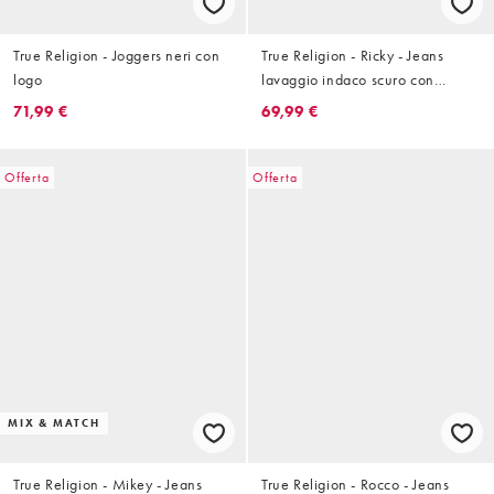
True Religion - Joggers neri con
True Religion - Ricky - Jeans
logo
lavaggio indaco scuro con
cuciture piatte e tasca con patta
71,99 €
69,99 €
in coordinato
Offerta
Offerta
MIX & MATCH
True Religion - Mikey - Jeans
True Religion - Rocco - Jeans