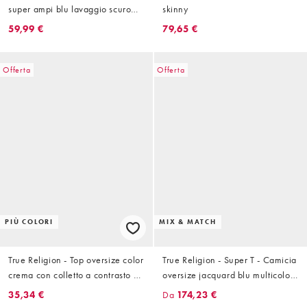
super ampi blu lavaggio scuro
skinny
ricamati con tasca con patta in
59,99 €
79,65 €
coordinato
Offerta
Offerta
PIÙ COLORI
MIX & MATCH
True Religion - Top oversize color
True Religion - Super T - Camicia
crema con colletto a contrasto e
oversize jacquard blu multicolore
motivo sportivo
in coordinato
35,34 €
Da
174,23 €