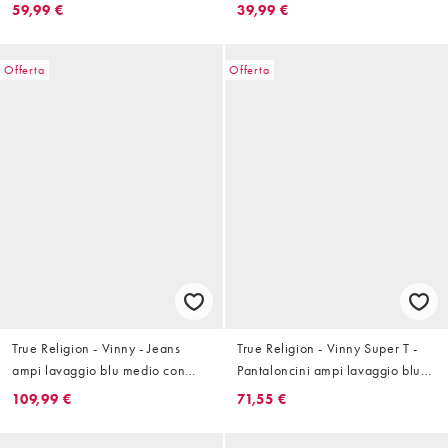
ricami in coordinato
con fiori in coordinato
59,99 €
39,99 €
Offerta
Offerta
True Religion - Vinny - Jeans
True Religion - Vinny Super T -
ampi lavaggio blu medio con
Pantaloncini ampi lavaggio blu
toppe in coordinato
medio
109,99 €
71,55 €