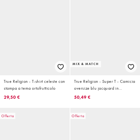
MIX & MATCH
True Religion - T-shirt celeste con
True Religion - Super T - Camicia
stampa a tema ortofrutticolo
oversize blu jacquard in
coordinato
29,50 €
50,49 €
Offerta
Offerta