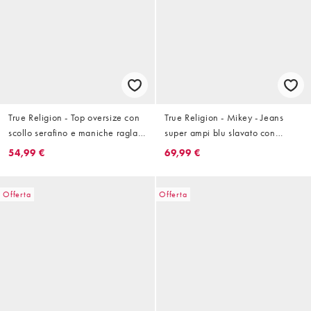
True Religion - Top oversize con
True Religion - Mikey - Jeans
scollo serafino e maniche raglan
super ampi blu slavato con
bianco sporco
tasche con patta
54,99 €
69,99 €
Offerta
Offerta