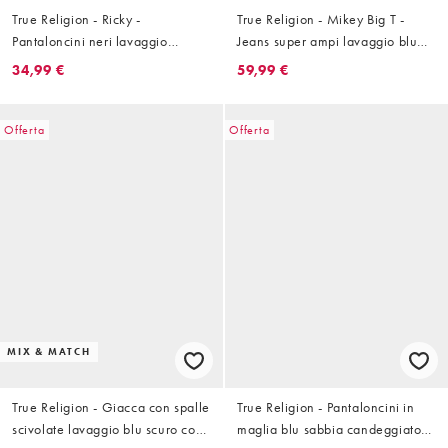
True Religion - Ricky -
True Religion - Mikey Big T -
Pantaloncini neri lavaggio
Jeans super ampi lavaggio blu
risciacquato con fondo sfrangiato
chiaro con tinta
34,99 €
59,99 €
Offerta
Offerta
MIX & MATCH
True Religion - Giacca con spalle
True Religion - Pantaloncini in
scivolate lavaggio blu scuro con
maglia blu sabbia candeggiato