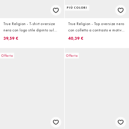
PIÙ COLORI
True Religion - T-shirt oversize
True Religion - Top oversize nero
nera con logo stile dipinto sul
con colletto a contrasto e motivo
retro
sportivo
39,59 €
40,39 €
Offerta
Offerta