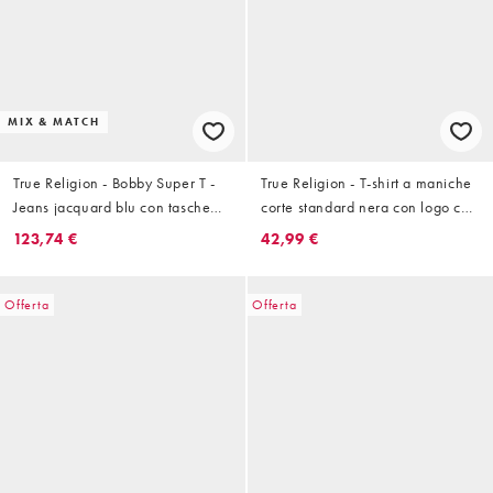
MIX & MATCH
True Religion - Bobby Super T -
True Religion - T-shirt a maniche
Jeans jacquard blu con tasche
corte standard nera con logo con
con patta in coordinato
cristalli
123,74 €
42,99 €
Offerta
Offerta