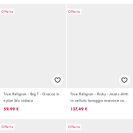
Offerta
Offerta
True Religion - Big T - Giacca in
True Religion - Ricky - Jeans dritti
nylon blu indaco
in velluto lavaggio marrone con
tasche con patta
59,99 €
137,49 €
Offerta
Offerta