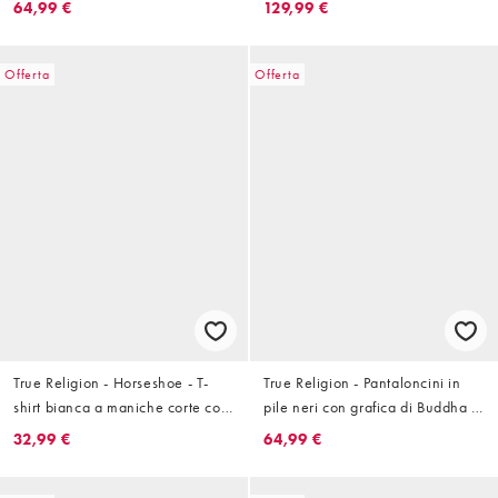
64,99 €
129,99 €
Offerta
Offerta
True Religion - Horseshoe - T-
True Religion - Pantaloncini in
shirt bianca a maniche corte con
pile neri con grafica di Buddha in
grafica sul retro
coordinato
32,99 €
64,99 €