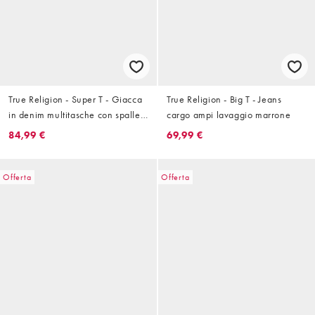
True Religion - Super T - Giacca
True Religion - Big T - Jeans
in denim multitasche con spalle
cargo ampi lavaggio marrone
scivolate blu lavaggio medio in
84,99 €
69,99 €
coordinato
Offerta
Offerta