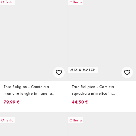
Offerta
Offerta
MIX & MATCH
True Religion - Camicia a
True Religion - Camicia
maniche lunghe in flanella
squadrata mimetica in
candeggiata invecchiata a
coordinato
79,99 €
44,50 €
quadri
Offerta
Offerta