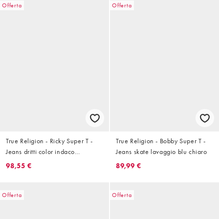
Offerta
Offerta
True Religion - Ricky Super T -
True Religion - Bobby Super T -
Jeans dritti color indaco
Jeans skate lavaggio blu chiaro
risciacquato
98,55 €
89,99 €
Offerta
Offerta