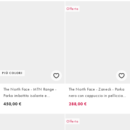
Offerta
PIÙ COLORI
The North Face - MTN Range -
The North Face - Zaneck - Parka
Parka imbottito isolante e
nero con cappuccio in pelliccia
impermeabile verde con
sintetica
450,00 €
288,00 €
cappuccio
Offerta