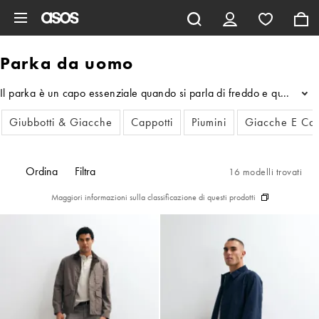
Vai al contenuto principale
Parka da uomo
Il parka è un capo essenziale quando si parla di freddo e qui sei nel
...
Giubbotti & Giacche
Cappotti
Piumini
Giacche E Cap
Ordina
Filtra
16 modelli trovati
Maggiori informazioni sulla classificazione di questi prodotti