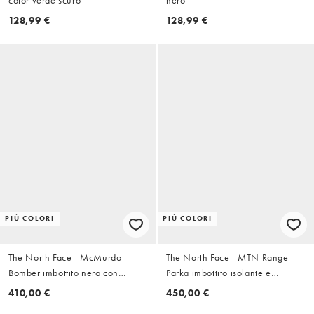
color verde scuro
nero
128,99 €
128,99 €
PIÙ COLORI
PIÙ COLORI
The North Face - McMurdo -
The North Face - MTN Range -
Bomber imbottito nero con
Parka imbottito isolante e
cappuccio in pelliccia sintetica
impermeabile nero con
410,00 €
450,00 €
cappuccio