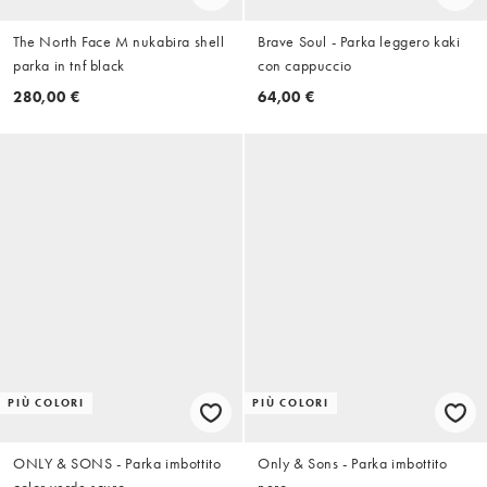
The North Face M nukabira shell
Brave Soul - Parka leggero kaki
parka in tnf black
con cappuccio
280,00 €
64,00 €
PIÙ COLORI
PIÙ COLORI
ONLY & SONS - Parka imbottito
Only & Sons - Parka imbottito