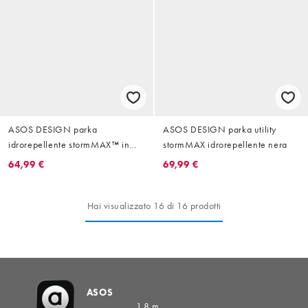
ASOS DESIGN parka
ASOS DESIGN parka utility
idrorepellente stormMAX™ in
stormMAX idrorepellente nera
stone
64,99 €
69,99 €
Hai visualizzato 16 di 16 prodotti
ASOS
1,8 m