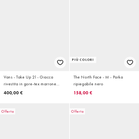
PIÙ COLORI
Vans - Take Up 2l - Giacca
The North Face - M - Parka
rivestita in gore-tex marrone
ripiegabile nero
medio
400,00 €
158,00 €
Offerta
Offerta