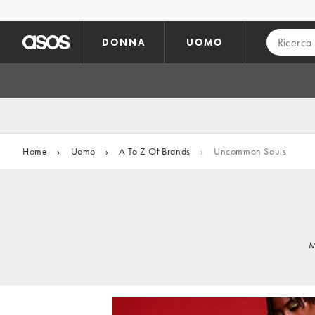
Vai al contenuto principale
DONNA
UOMO
Home
›
Uomo
›
A To Z Of Brands
›
Uncommon Souls
M