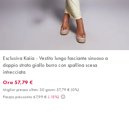
Esclusiva Kaiia - Vestito lungo fasciante sinuoso a
doppio strato giallo burro con spallina scesa
intrecciata
Ora 57,79 €
Ora 57,79 €. Miglior prezzo ultimi 30 giorni 57,79 € (0%). Prezz
Miglior prezzo ultimi 30 giorni 57,79 €
(
0%
)
Prezzo presconto 67,99 €
(
-15%
)