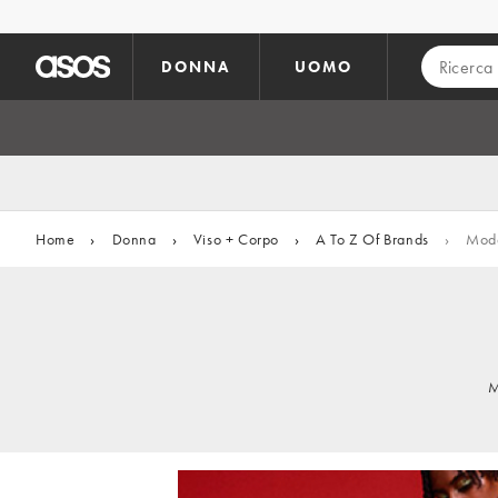
Vai al contenuto principale
DONNA
UOMO
Home
›
Donna
›
Viso + Corpo
›
A To Z Of Brands
›
Mod
M