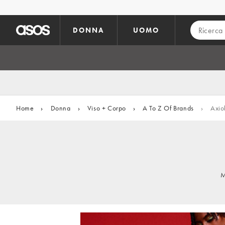
Vai al contenuto principale
DONNA
UOMO
Home
›
Donna
›
Viso + Corpo
›
A To Z Of Brands
›
Axio
M