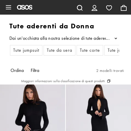
Vai al contenuto principale
Tute aderenti da Donna
Dai un'occhiata alla nostra selezione di tute aderenti, compres
...
Tute jumpsuit
Tute da sera
Tute corte
Tute jumpsu
Ordina
Filtra
2 modelli trovati
Maggiori informazioni sulla classificazione di questi prodotti