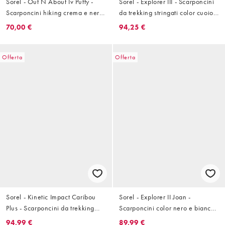
Sorel - Out N About Iv Puffy -
Sorel - Explorer III - Scarponcini
Scarponcini hiking crema e neri
da trekking stringati color cuoio e
imbottiti
crema
70,00 €
94,25 €
Offerta
Offerta
Sorel - Kinetic Impact Caribou
Sorel - Explorer II Joan -
Plus - Scarponcini da trekking
Scarponcini color nero e bianco
neri e crema
sporco
94,99 €
89,99 €