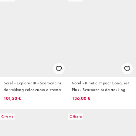
Sorel - Explorer III - Scarponcini
Sorel - Kinetic Impact Conquest
da trekking color cuoio e crema
Plus - Scarponcini da trekking in
velluto color cuoio e tabacco
101,50 €
136,00 €
Offerta
Offerta