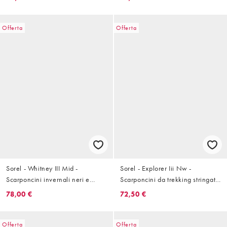
Offerta
Offerta
Sorel - Whitney III Mid -
Sorel - Explorer Iii Nw -
Scarponcini invernali neri e
Scarponcini da trekking stringati
panna
neri e crema
78,00 €
72,50 €
Offerta
Offerta