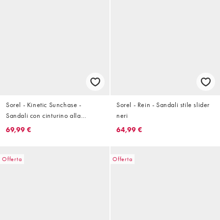
Sorel - Kinetic Sunchase -
Sorel - Rein - Sandali stile slider
Sandali con cinturino alla
neri
caviglia neri e crema
69,99 €
64,99 €
Offerta
Offerta