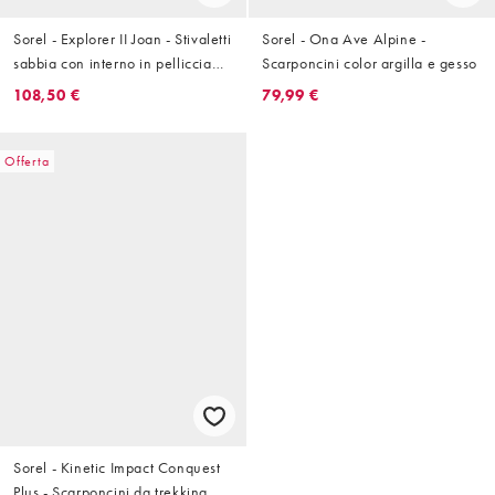
Sorel - Explorer II Joan - Stivaletti
Sorel - Ona Ave Alpine -
sabbia con interno in pelliccia
Scarponcini color argilla e gesso
sintetica
108,50 €
79,99 €
Offerta
Sorel - Kinetic Impact Conquest
Plus - Scarponcini da trekking