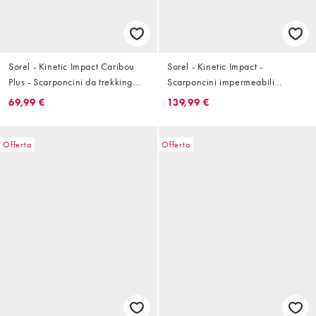
Sorel - Kinetic Impact Caribou
Sorel - Kinetic Impact -
Plus - Scarponcini da trekking
Scarponcini impermeabili
verde utility
bianchi con zip
69,99 €
139,99 €
Offerta
Offerta