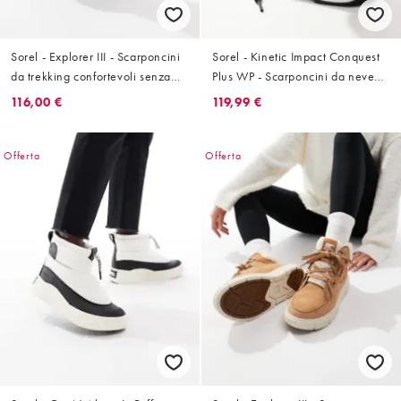
Sorel - Explorer III - Scarponcini
Sorel - Kinetic Impact Conquest
da trekking confortevoli senza
Plus WP - Scarponcini da neve
lacci neri e bianco sporco
impermeabili scamosciati colore
116,00 €
119,99 €
nero e sale marino
Offerta
Offerta