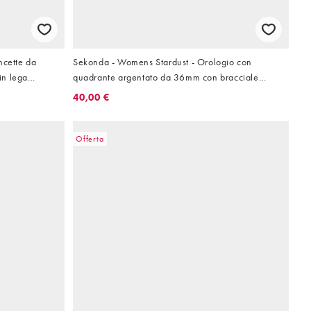
ncette da
Sekonda - Womens Stardust - Orologio con
in lega
quadrante argentato da 36mm con bracciale
idabile bicolore
semirigido in lega di metalli
40,00 €
Offerta