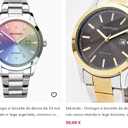
ogio a lancette da donna da 34 mm
Sekonda - Orologio a lancette da 
da in lega argentata, cinturino in
con cassa rotonda in lega bicolore, c
abile argentato e quadrante
acciaio inossidabile bicolore e quad
50,00 €