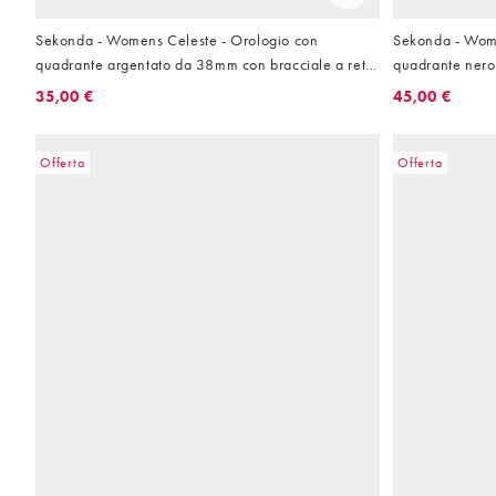
Sekonda - Womens Celeste - Orologio con
Sekonda - Wome
quadrante argentato da 38mm con bracciale a rete
quadrante nero
in acciaio inossidabile
metalli semirig
35,00 €
45,00 €
Offerta
Offerta