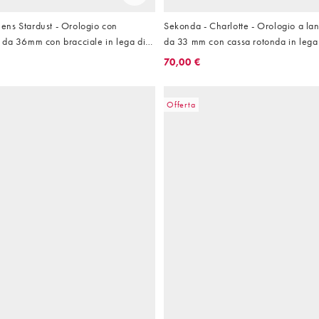
ns Stardust - Orologio con
Sekonda - Charlotte - Orologio a la
 da 36mm con bracciale in lega di
da 33 mm con cassa rotonda in lega
ido
cinturino in lega argento e quadran
70,00 €
Offerta