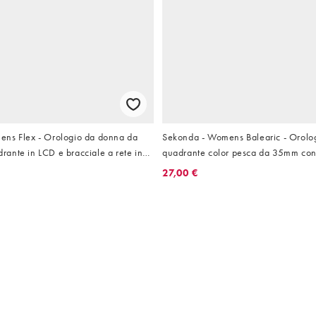
ns Flex - Orologio da donna da
Sekonda - Womens Balearic - Orolo
ante in LCD e bracciale a rete in
quadrante color pesca da 35mm con 
abile
gomma
27,00 €