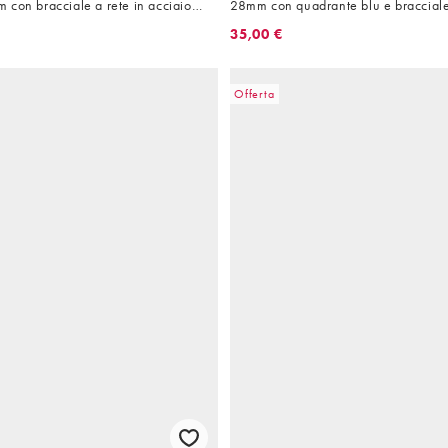
28mm con quadrante blu e bracciale 
acciaio inossidabile
35,00 €
Offerta