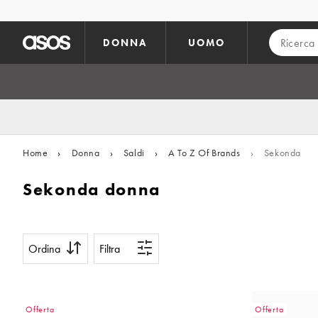
Vai al contenuto principale
DONNA
UOMO
Home
›
Donna
›
Saldi
›
A To Z Of Brands
›
Sekonda
Sekonda donna
Ordina
Filtra
Offerta
Offerta