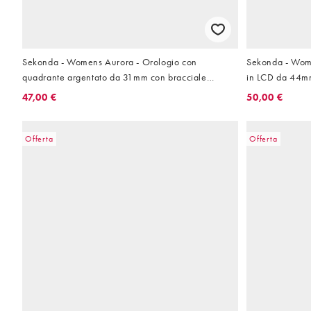
Sekonda - Womens Aurora - Orologio con
Sekonda - Wome
quadrante argentato da 31mm con bracciale
in LCD da 44mm 
semirigido in lega di metalli
47,00 €
50,00 €
Offerta
Offerta