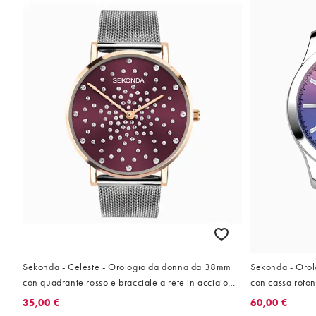
Sekonda - Orol
Sekonda - Celeste - Orologio da donna da 38mm
con cassa roton
con quadrante rosso e bracciale a rete in acciaio
acciaio inossid
inossidabile
60,00 €
35,00 €
multicolore