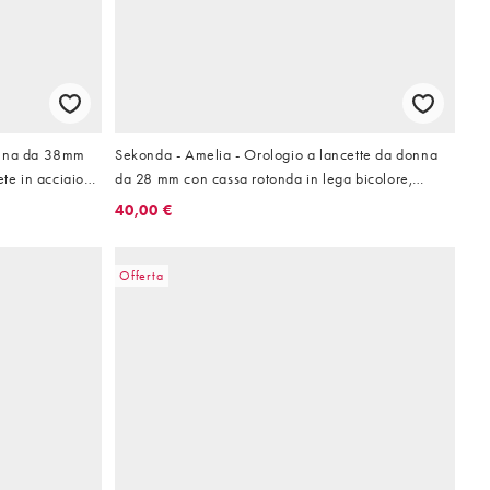
onna da 38mm
Sekonda - Amelia - Orologio a lancette da donna
ete in acciaio
da 28 mm con cassa rotonda in lega bicolore,
cinturino in lega bicolore e quadrante dorato
40,00 €
Offerta