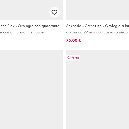
ns Flex - Orologio con quadrante
Sekonda - Catherine - Orologio a la
con cinturino in silicone
donna da 27 mm con cassa rotonda 
argentata, cinturino in acciaio inoss
75,00 €
e quadrante verde
Offerta