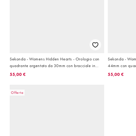
Sekonda - Womens Hidden Hearts - Orologio con
Sekonda - Wome
quadrante argentato da 30mm con bracciale in
44mm con quadr
lega di metalli
acciaio inossid
55,00 €
55,00 €
Offerta