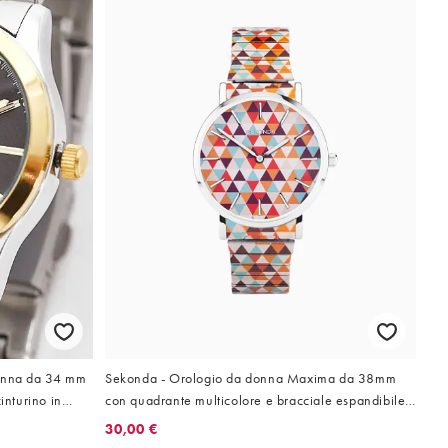
donna da 34 mm
Sekonda - Orologio da donna Maxima da 38mm
inturino in
con quadrante multicolore e bracciale espandibile
rante grigio
in acciaio inossidabile
30,00 €