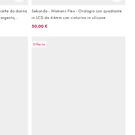
ncette da donna
Sekonda - Womens Flex - Orologio con quadrante
 argento,
in LCD da 44mm con cinturino in silicone
te argento
50,00 €
Offerta