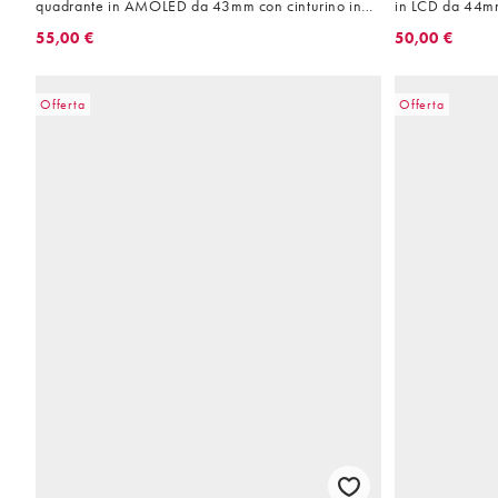
quadrante in AMOLED da 43mm con cinturino in
in LCD da 44mm con bracciale a rete in acciaio
silicone
inossidabile
55,00 €
50,00 €
Offerta
Offerta