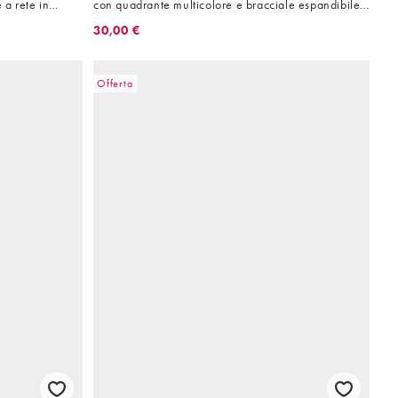
a rete in
con quadrante multicolore e bracciale espandibile
in acciaio inossidabile
30,00 €
Offerta