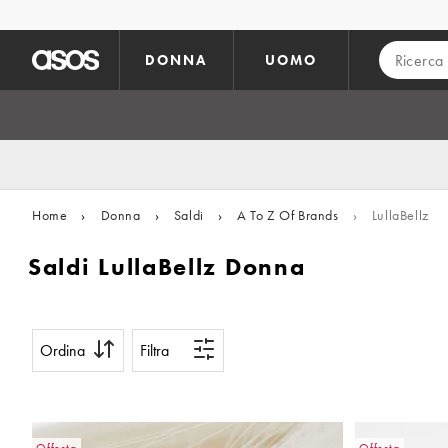
Vai al contenuto principale
DONNA
UOMO
Home
›
Donna
›
Saldi
›
A To Z Of Brands
›
LullaBellz
Saldi LullaBellz Donna
Ordina
Filtra