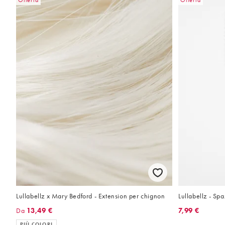
Offerta
Offerta
Lullabellz x Mary Bedford - Extension per chignon
Lullabellz - Spa
Da
13,49 €
7,99 €
PIÙ COLORI