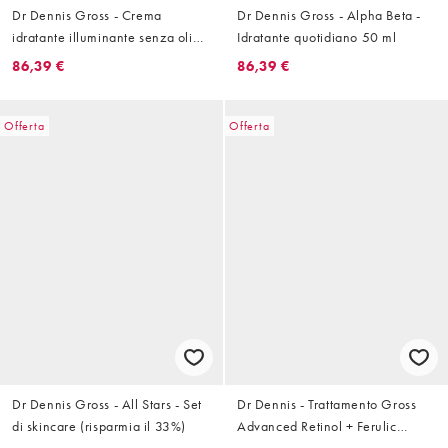
Dr Dennis Gross - Crema
Dr Dennis Gross - Alpha Beta -
idratante illuminante senza oli
Idratante quotidiano 50 ml
all'acido lattico e vitamina C 50
86,39 €
86,39 €
ml
Offerta
Offerta
Dr Dennis Gross - All Stars - Set
Dr Dennis - Trattamento Gross
di skincare (risparmia il 33%)
Advanced Retinol + Ferulic
Overnight Wrinkle 30 ml