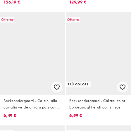
156,19 €
129,99 €
Offerta
Offerta
PIÙ COLORI
Becksondergaard - Calzini alla
Becksöndergaard - Calzini color
caviglia verde oliva a pois con
bordeaux glitterati con strisce
volant
6,49 €
6,99 €