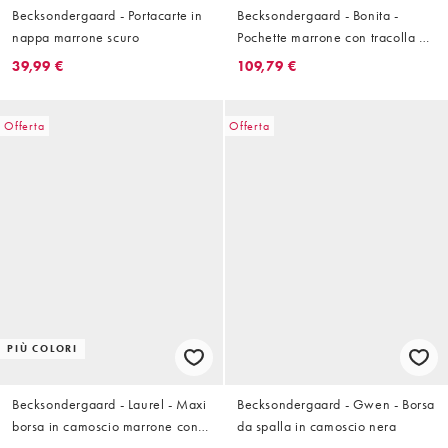
Becksondergaard - Portacarte in
Becksondergaard - Bonita -
nappa marrone scuro
Pochette marrone con tracolla e
paillettes
39,99 €
109,79 €
Offerta
Offerta
PIÙ COLORI
Becksondergaard - Laurel - Maxi
Becksondergaard - Gwen - Borsa
borsa in camoscio marrone con
da spalla in camoscio nera
cuciture a contrasto