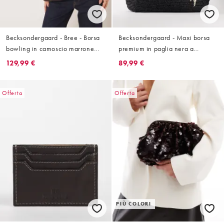
Becksondergaard - Bree - Borsa
Becksondergaard - Maxi borsa
bowling in camoscio marrone
premium in paglia nera a
scuro
contrasto
129,99 €
89,99 €
Offerta
Offerta
PIÙ COLORI