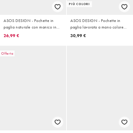
PIÙ COLORI
ASOS DESIGN - Pochette in
ASOS DESIGN - Pochette in
paglia naturale con manico in
paglia lavorata a mano colore
resina
naturale con tracolla rimovibile
26,99 €
30,99 €
Offerta