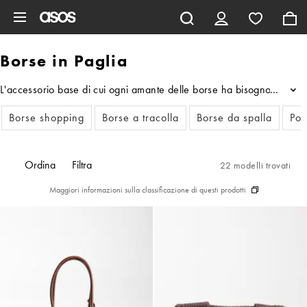
Vai al contenuto principale
Borse in Paglia
L'accessorio base di cui ogni amante delle borse ha bisogno per la st
...
Borse shopping
Borse a tracolla
Borse da spalla
Poc
Ordina
Filtra
22 modelli trovati
Maggiori informazioni sulla classificazione di questi prodotti