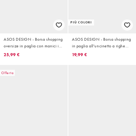
PIÙ COLORI
ASOS DESIGN - Borsa shopping
ASOS DESIGN - Borsa shopping
oversize in paglia con manici in
in paglia all'uncinetto a righe
pelle sintetica
monocromatiche
25,99 €
19,99 €
Offerta