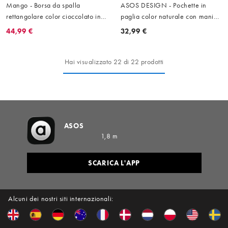
Mango - Borsa da spalla
ASOS DESIGN - Pochette in
rettangolare color cioccolato in
paglia color naturale con manico
tessuto con fibbia
a sfere in resina
44,99 €
32,99 €
Hai visualizzato 22 di 22 prodotti
ASOS
1,8 m
SCARICA L'APP
Alcuni dei nostri siti internazionali: