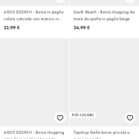
ASOS DESIGN - Borsa in paglia
South Beach - Borsa shopping da
colore naturale con manico in
mare da spalla in paglia beige
resina e tracolla rimovibile
22,99 €
26,99 €
PIÙ COLORI
ASOS DESIGN - Borsa shopping
Topshop Stella borsa piccola a