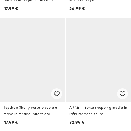
rotonda in paglia intrecciata
mano in paglia
47,99 €
36,99 €
Topshop Shelly borsa piccola a
ARKET - Borsa shopping media in
mano in tessuto intrecciato
rafia marrone scuro
medio
47,99 €
82,99 €