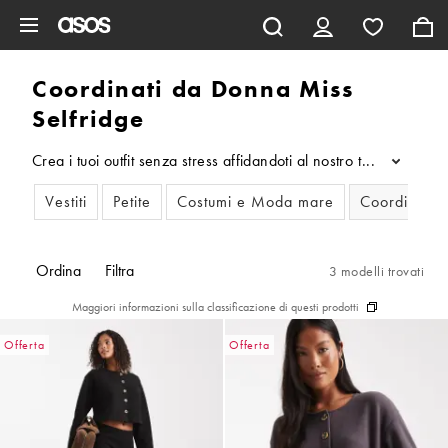
Vai al contenuto principale
Coordinati da Donna Miss
Selfridge
Crea i tuoi outfit senza stress affidandoti al nostro trucco più c
...
Vestiti
Petite
Costumi e Moda mare
Coordinati
Ordina
Filtra
3 modelli trovati
Maggiori informazioni sulla classificazione di questi prodotti
Offerta
Offerta