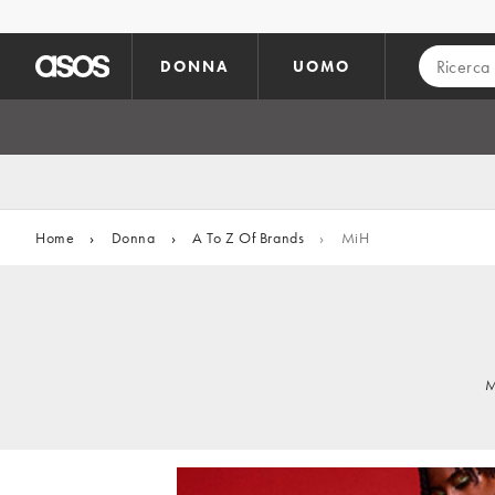
Vai al contenuto principale
DONNA
UOMO
Home
›
Donna
›
A To Z Of Brands
›
MiH
M